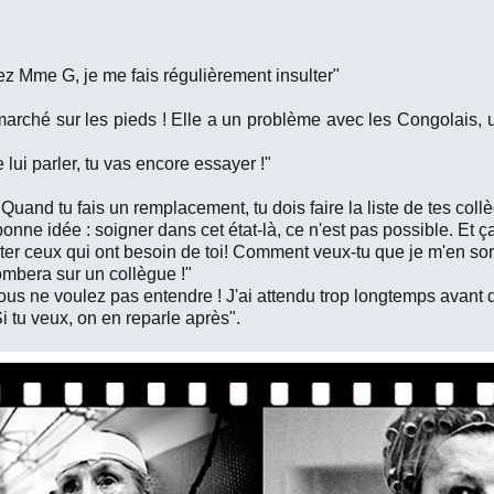
ez Mme G, je me fais régulièrement insulter"
t marché sur les pieds ! Elle a un problème avec les Congolais,
e lui parler, tu vas encore essayer !"
! Quand tu fais un remplacement, tu dois faire la liste de tes coll
bonne idée : soigner dans cet état-là, ce n'est pas possible. Et ç
epter ceux qui ont besoin de toi! Comment veux-tu que je m'en so
etombera sur un collègue !"
vous ne voulez pas entendre ! J'ai attendu trop longtemps avant de
Si tu veux, on en reparle après".