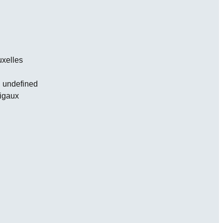
uxelles
:
undefined
Rigaux