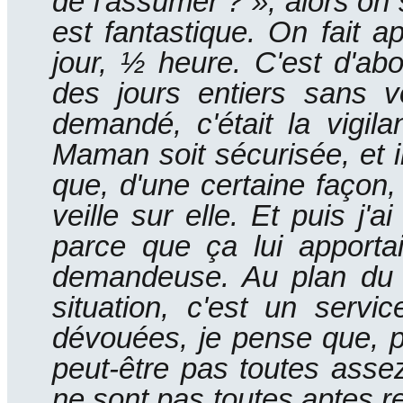
de l'assumer ? », alors on
est fantastique.
On fait ap
jour, ½ heure.
C'est d'ab
des jours entiers sans v
demandé, c'était la vigi
Maman soit sécurisée, et i
que, d'une certaine façon,
veille sur elle.
Et puis j'a
parce que ça lui apporta
demandeuse.
Au plan du 
situation, c'est un servic
dévouées, je pense que, po
peut-être pas toutes asse
ne sont pas toutes aptes r